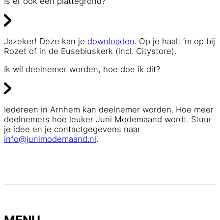
Is er ook een plattegrond?
Jazeker! Deze kan je
downloaden
. Op je haalt ‘m op bij
Rozet of in de Eusebiuskerk (incl. Citystore).
Ik wil deelnemer worden, hoe doe ik dit?
Iedereen in Arnhem kan deelnemer worden. Hoe meer
deelnemers hoe leuker Juni Modemaand wordt. Stuur
je idee en je contactgegevens naar
info@junimodemaand.nl
.
JUNI MODEMAAND
29 mei t/m 28 juni 2026
MENU