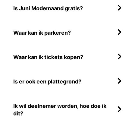
meerdere dagen
Bekijk op de map
Is Juni Modemaand gratis?
Tentoonstelling Draadkracht in
Museum Arnhem
Waar kan ik parkeren?
meerdere dagen
Bekijk op de map
Modekwartier: etalageroute & AR-
Waar kan ik tickets kopen?
kunstroute
meerdere dagen
Bekijk op de map
Is er ook een plattegrond?
Collectie Launch tiSHoo
1 juni t/m 30 juni | di t/m za
Bekijk op de map
Ik wil deelnemer worden, hoe doe ik
State of Fashion in samenwerking
dit?
met FDFA
15 juni
Bekijk op de map