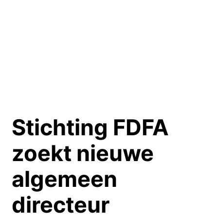
Ga
naar
de
inhoud
Stichting
FDFA
zoekt nieuwe
algemeen
directeur