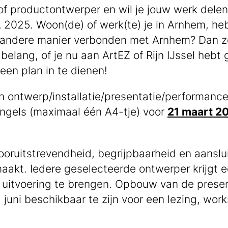
of productontwerper en wil je jouw werk dele
 2025. Woon(de) of werk(te) je in Arnhem, heb
en andere manier verbonden met Arnhem? Dan zo
 belang, of je nu aan ArtEZ of Rijn IJssel hebt
een plan in te dienen!
een ontwerp/installatie/presentatie/performan
 Engels (maximaal één A4-tje) voor
21 maart 2
ruitstrevendheid, begrijpbaarheid en aansluit
aakt. Iedere geselecteerde ontwerper krijgt e
 uitvoering te brengen. Opbouw van de present
juni beschikbaar te zijn voor een lezing, wor