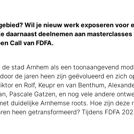
gebied? Wil je nieuw werk exposeren voor e
je daarnaast deelnemen aan masterclasse
en Call van FDFA.
we de stad Arnhem als een toonaangevend mo
oor de jaren heen zijn geëvolueerd en zich 
ktor en Rolf, Keupr en van Benthum, Alexand
an, Pascale Gatzen, en nog vele andere ontwe
et duidelijke Arnhemse roots. Hoe zijn deze
jaren heen getransformeerd? Tijdens FDFA 202