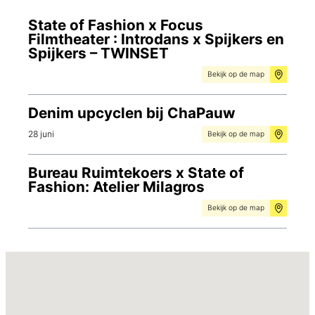
State of Fashion x Focus
Filmtheater : Introdans x Spijkers en
Spijkers – TWINSET
Bekijk op de map
Denim upcyclen bij ChaPauw
28 juni
Bekijk op de map
Bureau Ruimtekoers x State of
Fashion: Atelier Milagros
Bekijk op de map
Arnhemse Stock & Design Dagen
29 juni
Bekijk op de map
Workshop Museum Arnhem –