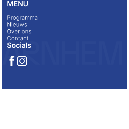
MENU
Pop-up shop *DIED* bij Trickle
Down Fabrics
Programma
meerdere dagen
Bekijk op de map
Nieuws
Over ons
Contact
Workshop Naakt met Eva – TRUE
LAYERS
Socials
5 juni
Bekijk op de map
Workshop Loopvisserij – Paper is
the new black
5 juni
Bekijk op de map
State of Fashion x Focus
Filmtheater : Katherine May Reed –
BULK Haul
Bekijk op de map