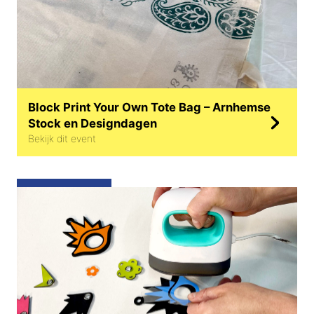
Kledingruil volwassenen Modelijn
20 juni
Bekijk op de map
Pop-up shop en workshop LOES –
‘Maak er wat van’
Block Print Your Own Tote Bag – Arnhemse
meerdere dagen
Bekijk op de map
Stock en Designdagen
Bekijk dit event
State of Fashion Biënnale –
Kinderworkshop: Schattenzakje
met Vanessa Oostijen
Bekijk op de map
Workshop IRVINX – Mode illustreren
met Irving Vorster
28 juni
Bekijk op de map