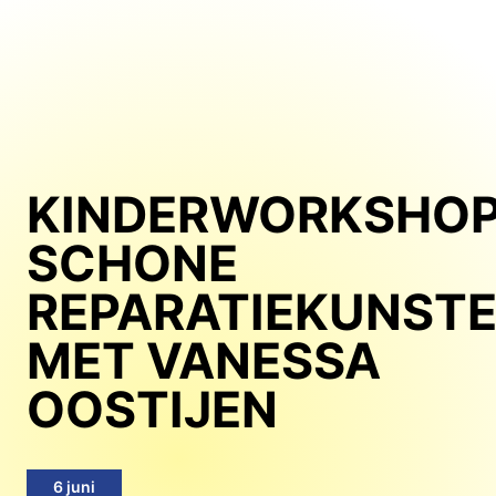
Ga
naar
de
inhoud
KINDERWORKSHOP
SCHONE
REPARATIEKUNST
MET VANESSA
OOSTIJEN
6 juni