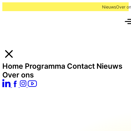
Ga
Nieuws
Over o
naar
de
inhoud
Home
Programma
Contact
Nieuws
Over ons